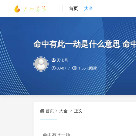
首页
大全
命中有此一劫是什么意思 命
天沁号
03-07
1.55 K阅读
首页
大全
正文
命中有此一劫