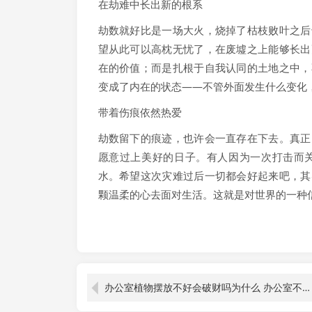
在劫难中长出新的根系
劫数就好比是一场大火，烧掉了枯枝败叶之后
望从此可以高枕无忧了，在废墟之上能够长出
在的价值；而是扎根于自我认同的土地之中，
变成了内在的状态——不管外面发生什么变化
带着伤痕依然热爱
劫数留下的痕迹，也许会一直存在下去。真正
愿意过上美好的日子。有人因为一次打击而
水。希望这次灾难过后一切都会好起来吧，其
颗温柔的心去面对生活。这就是对世界的一种
办公室植物摆放不好会破财吗为什么 办公室不当植物摆放会破财吗