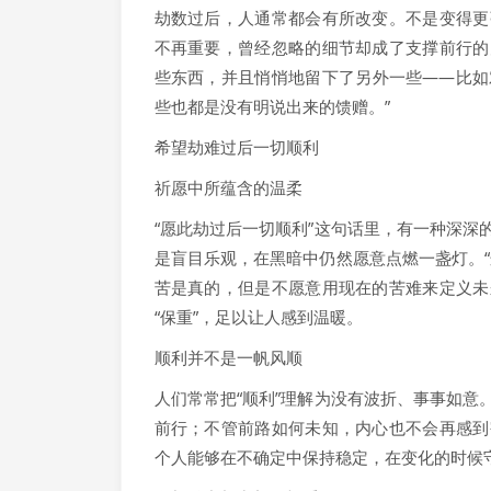
劫数过后，人通常都会有所改变。不是变得更
不再重要，曾经忽略的细节却成了支撑前行的
些东西，并且悄悄地留下了另外一些——比如
些也都是没有明说出来的馈赠。”
希望劫难过后一切顺利
祈愿中所蕴含的温柔
“愿此劫过后一切顺利”这句话里，有一种深
是盲目乐观，在黑暗中仍然愿意点燃一盏灯。
苦是真的，但是不愿意用现在的苦难来定义未
“保重”，足以让人感到温暖。
顺利并不是一帆风顺
人们常常把“顺利”理解为没有波折、事事如
前行；不管前路如何未知，内心也不会再感到
个人能够在不确定中保持稳定，在变化的时候