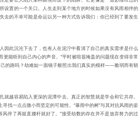
所设置的一个关口。人生走到某个地方的时候如果没有风雨相伴的
失去的不幸可能是命运以另一种方式告诉我们：你已经到了要发生
人因此沉沦下去了，也有人在泥泞中看清了自己的真实需求是什么
而更能听到自己内心的声音。“平时被喧嚣掩盖的问题现在变得非常
自己的路吗？劫难如一面镜子般照出我们真实的模样——脆弱而有韧
扎就越容易陷入更深的泥潭中去。真正的智慧就是学会和它共存。
上寻找一点点微小而坚定的可能性。“暴雨中的树”与其对抗风雨的姿
，等风停了再挺直腰杆就好了。”接受劫数的存在并不是放弃努力的过
。