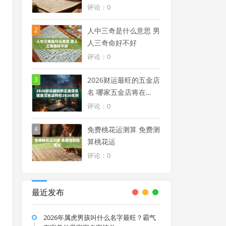
年生肖最吉月份
评论：0
2
人中三奇是什么意思 男
人三奇命好不好
评论：0
3
2026财运最旺的五金店
名 哪家五金店将在
2026年财运最旺
评论：0
4
免费桃花运测算 免费测
算桃花运
评论：0
最近发布
2026年属虎男孩叫什么名字最旺？霸气