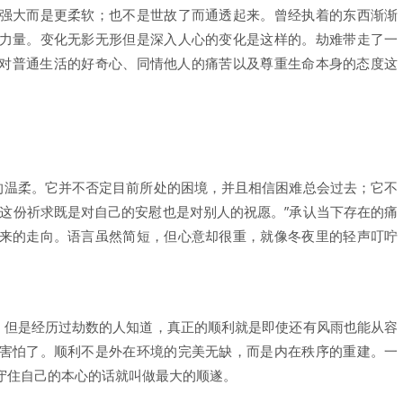
强大而是更柔软；也不是世故了而通透起来。曾经执着的东西渐渐
力量。变化无影无形但是深入人心的变化是这样的。劫难带走了一
对普通生活的好奇心、同情他人的痛苦以及尊重生命本身的态度这
深的温柔。它并不否定目前所处的困境，并且相信困难总会过去；它不
“这份祈求既是对自己的安慰也是对别人的祝愿。”承认当下存在的痛
来的走向。语言虽然简短，但心意却很重，就像冬夜里的轻声叮咛
意。但是经历过劫数的人知道，真正的顺利就是即使还有风雨也能从容
害怕了。顺利不是外在环境的完美无缺，而是内在秩序的重建。一
守住自己的本心的话就叫做最大的顺遂。