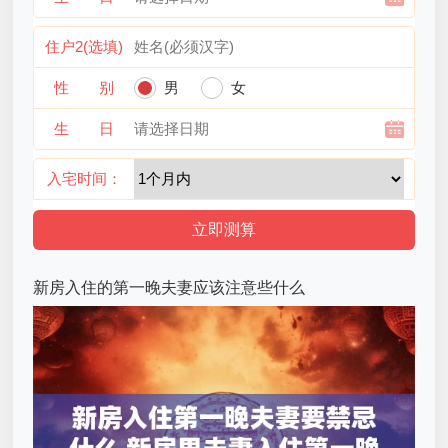
住户2(选填)
性 别
男
女
生 日
入宅时间：
新房入住的第一晚夫妻应该注意些什么