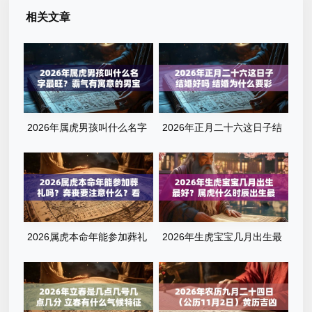
相关文章
2026年属虎男孩叫什么名字
2026年正月二十六这日子结
最旺？霸气有寓意的男宝宝名
婚好吗 结婚为什么要彩礼
字清单
2026属虎本命年能参加葬礼
2026年生虎宝宝几月出生最
吗？奔丧要注意什么？看完这
好？属虎什么时辰出生最旺
篇就懂了
运？全解析来了