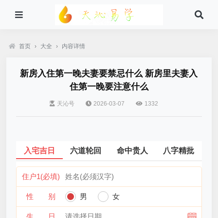
首页
›
大全
›
内容详情
新房入住第一晚夫妻要禁忌什么 新房里夫妻入
住第一晚要注意什么
天沁号
2026-03-07
1332
入宅吉日
六道轮回
命中贵人
八字精批
住户1(必填)
性 别
男
女
生 日