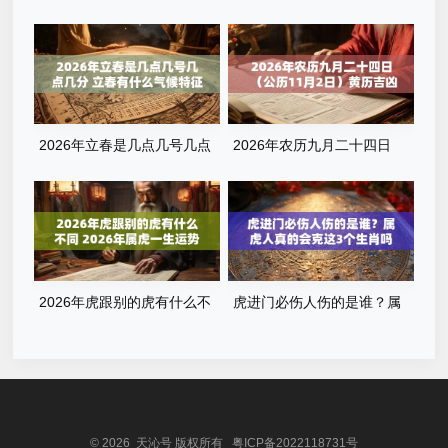
吗？奔丧要注意什么？看完这
好？属虎什么时辰出生最旺
篇就懂了
运？全解析来了
2026年立春是几点几号几点
2026年农历九月二十四日
几分 立春有什么气候特征
（公历11月2日）黄历吉凶查
询：当天几点是吉时？
2026年虎跟别的虎有什么不
虎进门必伤人伤的是谁？属
同 2026年属虎一生运势
虎人真的会克这3个生肖吗？
© 2026 天沁号 版权所有
粤ICP备2022118731号