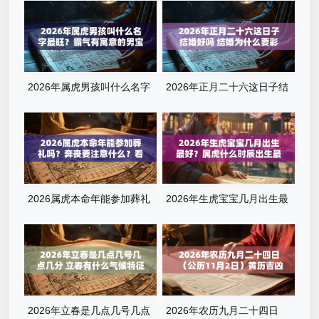
2026年属虎男孩叫什么名字
2026年正月二十六这日子结
最旺？霸气有寓意的男宝宝名
婚好吗 结婚为什么要彩礼
字清单
2026属虎本命年能参加葬礼
2026年生虎宝宝几月出生最
吗？奔丧要注意什么？看完这
好？属虎什么时辰出生最旺
篇就懂了
运？全解析来了
2026年立春是几点几号几点
2026年农历九月二十四日