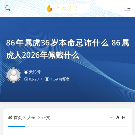
86年属虎36岁本命忌讳什么 86属
虎人2026年佩戴什么
天沁号
02-28
1.59 K阅读
首页
大全
正文