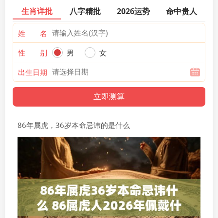
生肖详批
八字精批
2026运势
命中贵人
姓 名
性 别
男
女
出生日期
86年属虎，36岁本命忌讳的是什么