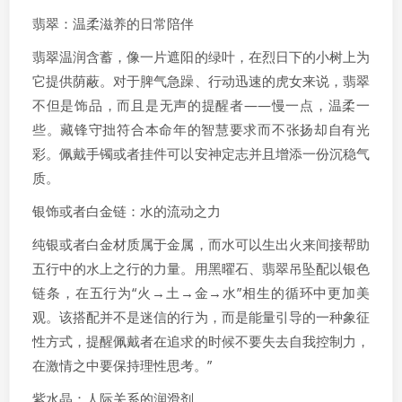
翡翠：温柔滋养的日常陪伴
翡翠温润含蓄，像一片遮阳的绿叶，在烈日下的小树上为
它提供荫蔽。对于脾气急躁、行动迅速的虎女来说，翡翠
不但是饰品，而且是无声的提醒者——慢一点，温柔一
些。藏锋守拙符合本命年的智慧要求而不张扬却自有光
彩。佩戴手镯或者挂件可以安神定志并且增添一份沉稳气
质。
银饰或者白金链：水的流动之力
纯银或者白金材质属于金属，而水可以生出火来间接帮助
五行中的水上之行的力量。用黑曜石、翡翠吊坠配以银色
链条，在五行为“火→土→金→水”相生的循环中更加美
观。该搭配并不是迷信的行为，而是能量引导的一种象征
性方式，提醒佩戴者在追求的时候不要失去自我控制力，
在激情之中要保持理性思考。”
紫水晶：人际关系的润滑剂