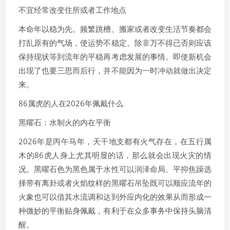
不宜经常改变住所或者工作地点
本命年以稳为先。频繁跳槽、搬家或者改变生活节奏都会
打乱原有的气场，使运势不稳定。除非万不得已否则应该
保持现状等到流年的平稳再考虑发展的事情。即使新机会
出现了也要三思而后行，并不能因为一时冲动就做出决定
来。
86属虎的人在2026年佩戴什么
黑曜石：水制火的内在平衡
2026年是丙午马年，天干地支都有火气存在，在五行属
木的86虎人身上尤其明显的话，那么就会出现火灾的情
况。黑曜石色为黑色属于水性可以润泽命局、平抑焦躁选
择带有离卦或者火焰纹样的黑曜石吊坠既可以顺应流年的
火象也可以借其水流调和达到外应内化的效果从而形成一
种微妙的平衡贴身佩戴，有利于在众多事务中保持头脑清
醒。