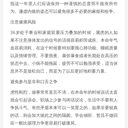
指这一年里人们应该保持一种谨慎的态度而不能有所作
为。谦虚内敛的姿态可以避免很多不必要的麻烦和纷争。
注意健康风险
36岁处于事业和家庭双重压力叠加的时候，属虎的人如
果不注意身体发出的信号的话很容易积劳成疾。本命年气
血容易消耗，在这个时候要特别重视心肺功能、睡眠质量
以及情绪管理。不要熬夜、暴饮暴食或者长期处在高压的
状态中去。小病不能拖延，疲劳不可以勉强承受，适当休
息并不是放松自己，而是为了以后更好地积蓄力量。
避免参与是非和口舌之争
虎性刚烈，做事常常直言不讳，在本命年的时候说话太直
就会引起误会。职场上少参与闲话议论，生活中不要和人
争执斗气。有些矛盾本来可以一笑置之的，如果非要较真
的话，则会加大彼此之间的隔阂。学会倾听、暂且不做回
应一般比据理力争更容易打破僵局。