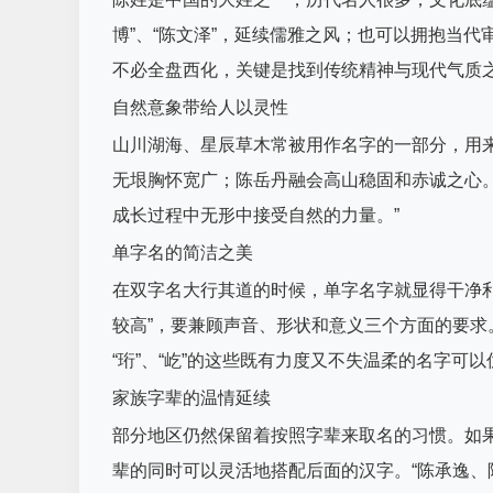
博”、“陈文泽”，延续儒雅之风；也可以拥抱当代
不必全盘西化，关键是找到传统精神与现代气质
自然意象带给人以灵性
山川湖海、星辰草木常被用作名字的一部分，用
无垠胸怀宽广；陈岳丹融会高山稳固和赤诚之心
成长过程中无形中接受自然的力量。”
单字名的简洁之美
在双字名大行其道的时候，单字名字就显得干净
较高”，要兼顾声音、形状和意义三个方面的要求。
“珩”、“屹”的这些既有力度又不失温柔的名字可
家族字辈的温情延续
部分地区仍然保留着按照字辈来取名的习惯。如果家中
辈的同时可以灵活地搭配后面的汉字。“陈承逸、