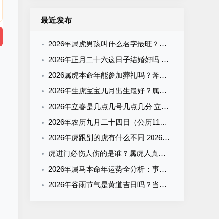
最近发布
2026年属虎男孩叫什么名字最旺？霸气有寓意的男宝宝名字清单
2026年正月二十六这日子结婚好吗 结婚为什么要彩礼
2026属虎本命年能参加葬礼吗？奔丧要注意什么？看完这篇就懂了
2026年生虎宝宝几月出生最好？属虎什么时辰出生最旺运？全解析来了
2026年立春是几点几号几点几分 立春有什么气候特征
2026年农历九月二十四日（公历11月2日）黄历吉凶查询：当天几点是吉时？
2026年虎跟别的虎有什么不同 2026年属虎一生运势
虎进门必伤人伤的是谁？属虎人真的会克这3个生肖吗？
2026年属马本命年运势全分析：事业财运感情走势+幸运方向与禁忌
2026年谷雨节气是黄道吉日吗？当天宜忌+吉时一览