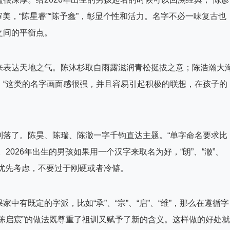
审美，“陈星睿”“陈予鑫”，彰显个性和活力。名字不必一味复古也
之间的平衡点。
来表达天地之气。陈沐杉取自雨露滋润青松挺拔之意；陈浩瀚大
。“这类的名字画面感很强，并且容易引起积极的联想，在孩子的
利落了。陈昊、陈瑞、陈澈一字千钧直达主题。“单字命名要求比
2026年出生的男孩如果用一个汉字来取名为好，“朗”、“澈”、
以优先考虑，不要过于刚硬或者冷僻。
有既定的字派，比如“承”、“宗”、“启”、“维”，那么在遵循字
陈启宸”的做法既尊重了祖训又赋予了新的含义。这样做的好处就