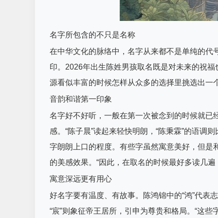
名字所包含的不只是名称
在中华文化的脉络中，名字从来都不是单纯的代
印。2026年出生陈姓男孩取名既是对未来的祝
源看似丰富的时候怎样从众多的选择里挑选出一
音韵和谐第一印象
名字好不好听，一般在第一次被念到的时候就已
感。“陈子晨”读起来轻快明朗，“陈秉霖”的语
字朗朗上口的程度。有些字虽然寓意美好，但是和
的美感效果。“因此，在取名的时候最好多读几遍
寓意深远更有用心
好名字要有温度、有故事。陈鸿锦中的“鸿”代表志
“宸”则象征帝王居所，引申为尊贵和格局。“这些