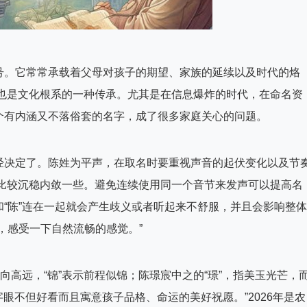
号。它常常承载着父母对孩子的期望、家族的延续以及时代的烙
福也是文化根系的一种传承。尤其是在信息爆炸的时代，在命名资
个有内涵又不落俗套的名字，成了很多家庭关心的问题。
经决定了。陈姓为平声，在取名时要重视声音的起伏变化以及节
调则比较沉稳内敛一些。避免连续使用同一个音节来发声可以提高名
“陈”连在一起就会产生歧义或者听起来不舒服，并且会影响整体
，感受一下自然流畅的感觉。”
向高远，“锦”表示前程似锦；陈璟宸中之的“璟”，指美玉光芒，
字眼不但好看而且寓意孩子品格、命运的美好祝愿。”2026年是农