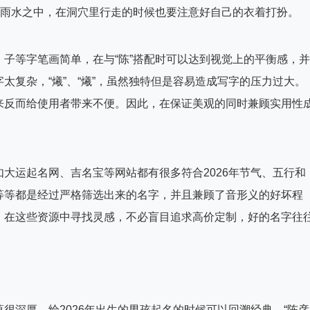
在雨水之中，在洞穴里行走的时候也要注意好自己的衣着打扮。
子等字笔画简单，在与“陈”搭配时可以达到视觉上的平衡感，并
太复杂，“爔”、“爔”，虽然独特但是容易造成写字的压力过大。
来反而给使用者带来不便。因此，在保证美观的同时兼顾实用性
大运起名网、吉名宝等网站都有很多符合2026年节气、五行和
等等都是经过严格筛选出来的名字，并且兼顾了音形义的好坏程
，在这些资源中寻找灵感，不必盲目追求高价定制，好的名字往
很深厚。给2026年出生的男孩起名的时候可以回溯经典，“陈彦