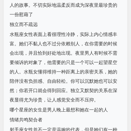
人的故事。不切实际地温柔反而成为深夜里最珍贵的
一份慰藉了
独立而不疏远
水瓶座女性表面上看很理性冷静，实际上内心情感丰
富。她们不黏人也不过分依赖别人，在你需要的时候
会出现，并且恰到好处地出现。夜里男人有时候不需
要倾诉的对象了，他需要的只是一个可以一起望星空
的人。水瓶女懂得维持一种距离上的亲密关系，她的
陪伴没有负担感、自由轻松。你可以沉默她也可以安
然；你若开口就会得到回应。独立又默契的关系在深
夜显得尤为珍贵，让人感觉安全而不压抑。
哪个星座的女生是男人晚上最想和她在一起的人
情绪共鸣契合者
射手座女性并不一定是温婉的代表，但是她们有一种