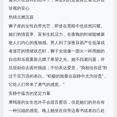
珍视的安心
热情点燃沉寂
狮子座的女性自带光芒，即使在黑暗中也依然闪耀。
她们热情直率、富有生机活力，在夜晚的时候能够驱
散人们内心的孤独感。男人到了深夜容易产生低落或
者迷茫的情绪状态时，狮子女就像一团火一样用她的
自信和乐观重新点燃了希望之光。她不回避问题，并
且鼓励你去面对挑战；不怕表达爱意，“我相信你是”胜
过千言万语的表白。“积极的能量在寂静中尤为珍贵”，
它给人们带来了勇气的感觉。”
安静中蕴含的坚定力量
摩羯座的女生也许不会甜言蜜语，但是她们的存在有
一种沉稳的感觉。晚上她坐在你旁边看书或者自己处