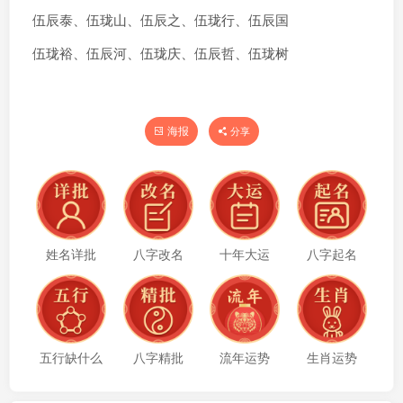
伍辰泰、伍珑山、伍辰之、伍珑行、伍辰国
伍珑裕、伍辰河、伍珑庆、伍辰哲、伍珑树
海报
分享
姓名详批
八字改名
十年大运
八字起名
五行缺什么
八字精批
流年运势
生肖运势