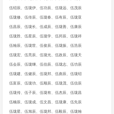
伍绍辰、伍珑伊、伍功辰、伍珑远、伍茂辰
伍珑修、伍传辰、伍珑春、伍有辰、伍珑亚
伍昌辰、伍珑长、伍成辰、伍珑善、伍康辰
伍珑胜、伍星辰、伍珑学、伍邦辰、伍珑祥
伍翰辰、伍珑世、伍俊辰、伍珑振、伍浩辰
伍珑宏、伍亮辰、伍珑光、伍政辰、伍珑天
伍会辰、伍珑继、伍伯辰、伍珑志、伍功辰
伍珑建、伍健辰、伍珑邦、伍彪辰、伍珑绍
伍富辰、伍珑功、伍顺辰、伍珑茂、伍信辰
伍珑传、伍子辰、伍珑有、伍杰辰、伍珑昌
伍楠辰、伍珑成、伍文昌、伍珑康、伍先辰
伍珑星、伍旭辰、伍珑邦、伍毅辰、伍珑翰