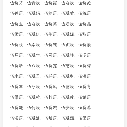
伍珑芬、伍青辰、伍珑霞、伍蓉辰、伍珑薇
伍莲辰、伍珑娟、伍婕辰、伍珑莹、伍婉辰
伍珑玉、伍蓉辰、伍珑英、伍婕辰、伍珑晶
伍嫣辰、伍珑妍、伍彤辰、伍珑妮、伍甜辰
伍珑秋、伍柔辰、伍珑纯、伍贞辰、伍珑素
伍眉辰、伍珑华、伍灵辰、伍珑静、伍昭辰
伍珑翠、伍双辰、伍珑雯、伍芝辰、伍珑梅
伍水辰、伍珑君、伍碧辰、伍珑琳、伍淇辰
伍珑琴、伍冰辰、伍珑凤、伍德辰、伍珑青
伍棠辰、伍珑蓉、伍梓辰、伍珑莲、伍荣辰
伍珑婕、伍竹辰、伍珑婉、伍安辰、伍珑蓉
伍溪辰、伍珑婕、伍灿辰、伍珑嫣、伍棠辰