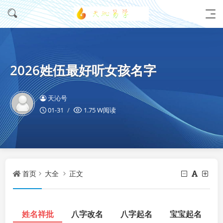
2026姓伍最好听女孩名字
天沁号
01-31
1.75 W阅读
首页
大全
正文
姓名祥批
八字改名
八字起名
宝宝起名