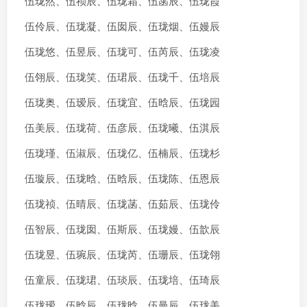
伍珑然、伍祯辰、伍珑霜、伍菡辰、伍珑霞
伍伶辰、伍珑凝、伍囡辰、伍珑烟、伍嫚辰
伍珑悠、伍昱辰、伍珑可、伍芮辰、伍珑凌
伍翎辰、伍珑笑、伍珺辰、伍珑千、伍培辰
伍珑奥、伍瑷辰、伍珑宜、伍晗辰、伍珑园
伍美辰、伍珑荷、伍彦辰、伍珑曦、伍淇辰
伍珑瑾、伍淑辰、伍珑亿、伍楠辰、伍珑杉
伍璇辰、伍珑晗、伍晗辰、伍珑陈、伍恩辰
伍珑祯、伍晴辰、伍珑菡、伍茹辰、伍珑伶
伍智辰、伍珑囡、伍斯辰、伍珑嫚、伍歆辰
伍珑昱、伍琬辰、伍珑芮、伍珊辰、伍珑翎
伍童辰、伍珑珺、伍琰辰、伍珑培、伍琦辰
伍珑瑷、伍晗辰、伍珑晗、伍曼辰、伍珑美