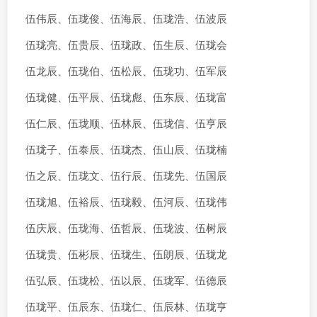
伍伟辰、伍珑俊、伍海辰、伍珑浩、伍波辰
伍珑亮、伍贵辰、伍珑政、伍生辰、伍珑会
伍龙辰、伍珑伯、伍松辰、伍珑功、伍军辰
伍珑健、伍平辰、伍珑彪、伍东辰、伍珑富
伍仁辰、伍珑顺、伍林辰、伍珑信、伍亨辰
伍珑子、伍泰辰、伍珑杰、伍山辰、伍珑楠
伍之辰、伍珑文、伍行辰、伍珑先、伍国辰
伍珑旭、伍裕辰、伍珑毅、伍河辰、伍珑伟
伍庆辰、伍珑海、伍哲辰、伍珑波、伍树辰
伍珑贵、伍彬辰、伍珑生、伍朗辰、伍珑龙
伍弘辰、伍珑松、伍以辰、伍珑军、伍德辰
伍珑平、伍辰东、伍珑仁、伍辰林、伍珑亨