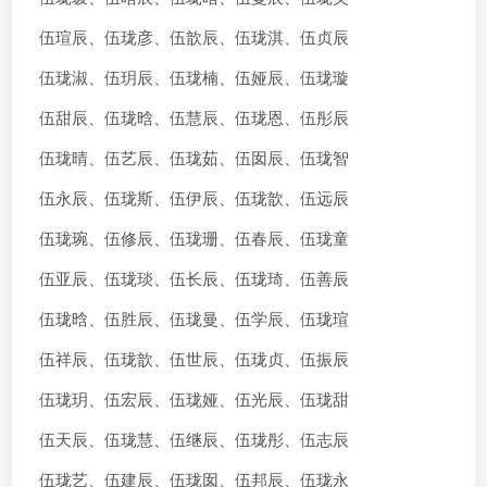
伍瑄辰、伍珑彦、伍歆辰、伍珑淇、伍贞辰
伍珑淑、伍玥辰、伍珑楠、伍娅辰、伍珑璇
伍甜辰、伍珑晗、伍慧辰、伍珑恩、伍彤辰
伍珑晴、伍艺辰、伍珑茹、伍囡辰、伍珑智
伍永辰、伍珑斯、伍伊辰、伍珑歆、伍远辰
伍珑琬、伍修辰、伍珑珊、伍春辰、伍珑童
伍亚辰、伍珑琰、伍长辰、伍珑琦、伍善辰
伍珑晗、伍胜辰、伍珑曼、伍学辰、伍珑瑄
伍祥辰、伍珑歆、伍世辰、伍珑贞、伍振辰
伍珑玥、伍宏辰、伍珑娅、伍光辰、伍珑甜
伍天辰、伍珑慧、伍继辰、伍珑彤、伍志辰
伍珑艺、伍建辰、伍珑囡、伍邦辰、伍珑永