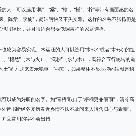
，可以选用“枫”、“棠”、“榆”、“槿”、“柠”等带有画面感的名
枫、陈棠、李榆”，简洁明快又不失文雅。这样的名称不张扬但是
来也很轻松，并且很适合想要低调吉祥的家庭选择。
较为容易实现。木运旺的人可以选用“木+水”或者“木+火”的组
）、“楒然”（木与火）、“沅杉”（水与木），既符合五行轮转的道
木土”的方式来表示稳重，“桐安”，如果整体不显压抑的话就是稳
可以成为好听的名字。如“青梧”取自于“梧桐更兼细雨”，清冷高
“岭外音书断经冬复历春近乡情不怯不敢问来人暗含归心与希望”。
，并且常用的字不会出错。