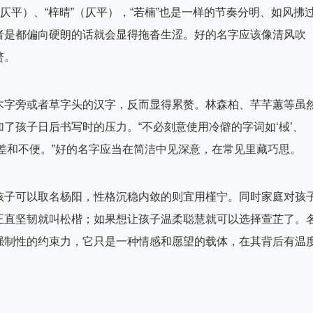
仄平）、“梓晴”（仄平），“若楠”也是一样的节奏分明、如风拂
者是都偏向硬朗的话就会显得拖沓生涩。好的名字应该像清风吹
赘。
木字旁或者草字头的汉字，反而显得累赘。林森柏、芊芊蕙等虽
了孩子日后书写时的压力。“不必刻意使用冷僻的字词如‘棫’、
偏差和不便。”好的名字应当在简洁中见深意，在常见里藏巧思。
孩子可以取名杨阳，性格沉稳内敛的则宜用槿宁。同时家庭对孩
正直坚韧就叫松楷；如果想让孩子温柔聪慧就可以选择萱芷了。
强制性的约束力，它只是一种情感和愿望的载体，在其背后有温