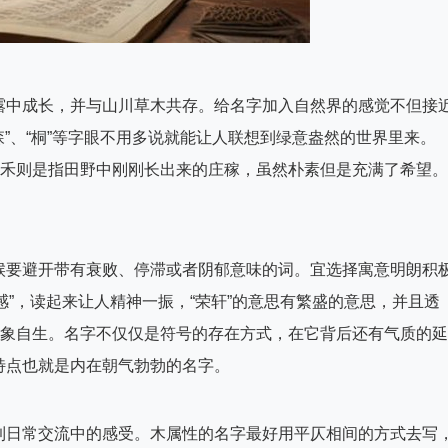
露中成长，并与山川草木共存。给名字加入自然界的感觉不但接
森”、“桐”等字眼不用多说就能让人联想到绿意盎然的世界里来。
青禾则是指田野中刚刚长出来的庄稼，虽然朴素但是充满了希望。
候要避开带有衰败、停滞或者阴郁意味的词。宜选择寓意明朗积
带光感”，读起来让人精神一振，“荣轩”的意思有繁盛的意思，并且透
气象自生。名字不仅仅是符号的存在方式，在它背后还有气质的延
特点也就是内在朝气勃勃的名字。
到日常交流中的感受。木属性的名字最好用平仄相间的方式去写