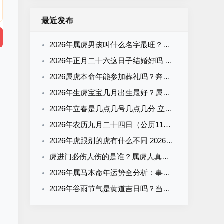
最近发布
2026年属虎男孩叫什么名字最旺？霸气有寓意的男宝宝名字清单
2026年正月二十六这日子结婚好吗 结婚为什么要彩礼
2026属虎本命年能参加葬礼吗？奔丧要注意什么？看完这篇就懂了
2026年生虎宝宝几月出生最好？属虎什么时辰出生最旺运？全解析来了
2026年立春是几点几号几点几分 立春有什么气候特征
2026年农历九月二十四日（公历11月2日）黄历吉凶查询：当天几点是吉时？
2026年虎跟别的虎有什么不同 2026年属虎一生运势
虎进门必伤人伤的是谁？属虎人真的会克这3个生肖吗？
2026年属马本命年运势全分析：事业财运感情走势+幸运方向与禁忌
2026年谷雨节气是黄道吉日吗？当天宜忌+吉时一览