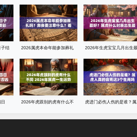
日子结
2026属虎本命年能参加葬礼
2026年生虎宝宝几月出生
礼
吗？奔丧要注意什么？看完这
好？属虎什么时辰出生最旺
篇就懂了
运？全解析来了
四日
2026年虎跟别的虎有什么不
虎进门必伤人伤的是谁？属
吉凶查
同 2026年属虎一生运势
人真的会克这3个生肖吗？