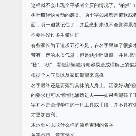
这样就不会出现全平或者全仄的情况了。“柏然”（
树叶般轻快灵动的感觉。两个字如果都是偏软或
面，听一遍就记住了，并且念起来也不会觉得累
不要堆砌过多生僻词汇
有些家长为了追求五行补足，在名字里加了很多
带有一定的木质气息，但是缺少呼吸感，并且增加
“栐”、“枖”，看似新颖独特却容易造成理解上的
根据个人气质以及家庭期望来选择
名字最终还是要落到具体的人身上。活泼好动的
的要求也可以悄悄地渗透进去——如果希望孩子
字并不是命理学中的一种工具或手段，并不具有
才更加吉利。
木运旺可以取什么样的简单吉利的名字
单字点睛，意蕴悠长