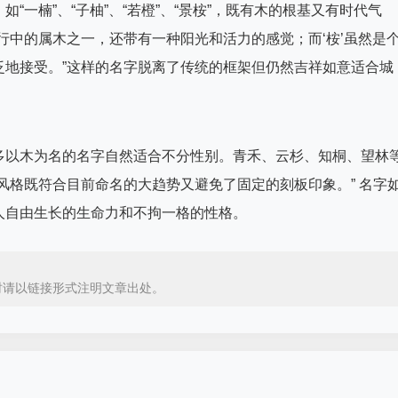
一楠”、“子柚”、“若橙”、“景桉”，既有木的根基又有时代气
行中的属木之一，还带有一种阳光和活力的感觉；而‘桉’虽然是
泛地接受。”这样的名字脱离了传统的框架但仍然吉祥如意适合城
多以木为名的名字自然适合不分性别。青禾、云杉、知桐、望林
风格既符合目前命名的大趋势又避免了固定的刻板印象。” 名字
人自由生长的生命力和不拘一格的性格。
时请以链接形式注明文章出处。