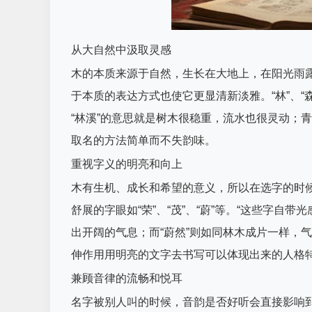
从大自然中汲取灵感
木的本质来源于自然，生长在大地上，在阳光雨
于本质的表达方式也使它更显清新淡雅。“林”、“
“林溪”的意思就是树木很稳重，流水也很灵动；
取名的方法简单而不失韵味。
重视字义的明亮和向上
木有生机、成长和希望的意义，所以在选字的时
舒展的字眼如“荣”、“茂”、“蔚”等。“这些字自
出开阔的气息；而“蔚然”则如同林木成片一样，
伸作用用明亮的文字去书写可以体现出来的人格
兼顾音律的流畅和悦耳
名字被别人叫的时候，音韵是否好听会直接影响