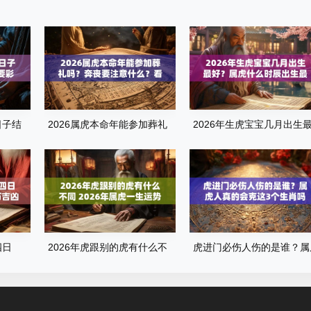
日子结
2026属虎本命年能参加葬礼
2026年生虎宝宝几月出生
礼
吗？奔丧要注意什么？看完这
好？属虎什么时辰出生最旺
篇就懂了
运？全解析来了
四日
2026年虎跟别的虎有什么不
虎进门必伤人伤的是谁？属
吉凶查
同 2026年属虎一生运势
人真的会克这3个生肖吗？