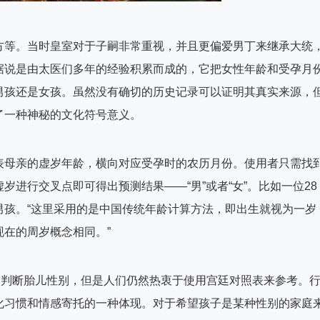
方等。当时皇室对于子嗣非常重视，并且更偏爱男丁来继承大统
据说是由太医们多年的经验积累而成的，它把女性年龄和受孕月
男孩还是女孩。虽然没有确切的历史记录可以证明其真实来源，
了一种神秘的文化符号意义。
表母亲的虚岁年龄，横向对应受孕时的农历月份。使用者只需找
进行交叉点即可得出预测结果——“男”或者“女”。比如一位28
男孩。“这里采用的是中国传统年龄计算方法，即出生就视为一岁
在的周岁概念相同。”
确判断胎儿性别，但是人们仍然热衷于使用宫廷对照表来参考。
化习惯和情感寄托的一种体现。对于希望孩子是某种性别的家庭