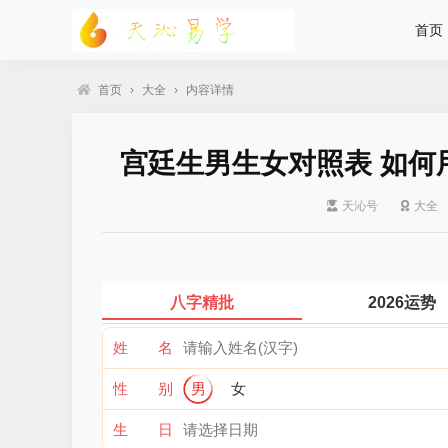
首页
首页
›
大全
›
内容详情
宫廷生男生女对照表 如何
天沁号
大全
八字精批
2026运势
姓 名
性 别
男
女
生 日