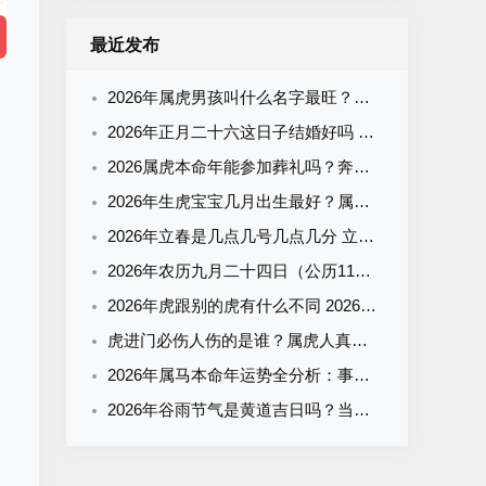
最近发布
2026年属虎男孩叫什么名字最旺？霸气有寓意的男宝宝名字清单
2026年正月二十六这日子结婚好吗 结婚为什么要彩礼
2026属虎本命年能参加葬礼吗？奔丧要注意什么？看完这篇就懂了
2026年生虎宝宝几月出生最好？属虎什么时辰出生最旺运？全解析来了
2026年立春是几点几号几点几分 立春有什么气候特征
2026年农历九月二十四日（公历11月2日）黄历吉凶查询：当天几点是吉时？
2026年虎跟别的虎有什么不同 2026年属虎一生运势
虎进门必伤人伤的是谁？属虎人真的会克这3个生肖吗？
2026年属马本命年运势全分析：事业财运感情走势+幸运方向与禁忌
2026年谷雨节气是黄道吉日吗？当天宜忌+吉时一览