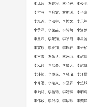
李沐辰、李锦程、李弘毅、李俊驰
李哲瀚、李启宸、林枫渊、李子骞
李旭尧、李浩宇、李博文、李天翊
李承泽、李骏喆、李铭朗、李潇然
李昱辰、李景翔、李皓阳、李星翰
李宸硕、李睿翔、李璟轩、李维桢
李言澈、李佑廷、李乐珩、李屹琛
李泓硕、李熙墨、李颢天、李屹帆
李沛韬、李墨琛、李瑾瑜、李泽楷
李修远、李峻豪、李冠霖、李煜城
李鹤轩、李楷瑞、李靖琪、李明辉
李伟诚、李晟楠、李峻玮、李奕洋