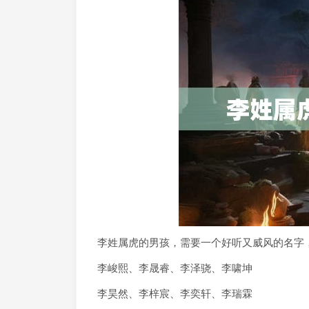
李姓属虎的男孩，需要一个好听又威风的名字
李峻熙、李晟睿、李泽骁、李啸坤
李昊然、李梓宸、李奕轩、李瑞霖