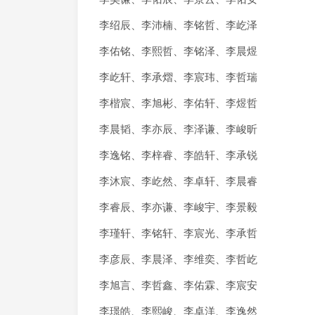
李绍辰、李沛楠、李铭哲、李屹泽
李佑铭、李熙哲、李铭泽、李晨煜
李屹轩、李承熠、李宸玮、李哲瑞
李楷宸、李旭彬、李佑轩、李煜哲
李晨韬、李亦辰、李泽谦、李峻昕
李逸铭、李梓睿、李皓轩、李承锐
李沐宸、李屹然、李卓轩、李晨睿
李睿辰、李亦谦、李峻宇、李景毅
李瑾轩、李铭轩、李宸光、李承哲
李彦辰、李晨泽、李维奕、李哲屹
李旭言、李哲鑫、李佑霖、李宸安
李璟皓、李熙峻、李卓洋、李逸然