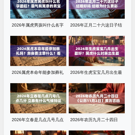
2026年属虎男孩叫什么名字
2026年正月二十六这日子结
最旺？霸气有寓意的男宝宝名
婚好吗 结婚为什么要彩礼
字清单
2026属虎本命年能参加葬礼
2026年生虎宝宝几月出生最
吗？奔丧要注意什么？看完这
好？属虎什么时辰出生最旺
篇就懂了
运？全解析来了
2026年立春是几点几号几点
2026年农历九月二十四日
几分 立春有什么气候特征
（公历11月2日）黄历吉凶查