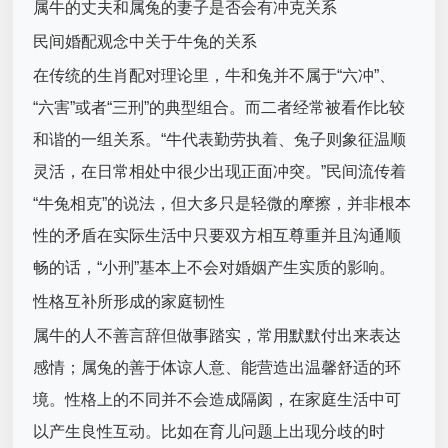
属牛的丈夫和属兔的妻子是否会有冲克关系
民间婚配观念中关于牛兔的关系
在传统的生肖配对理论里，牛和兔并不属于“六冲”、
“六害”或者“三刑”的典型组合。而二者经常被看作比较
和谐的一组关系。“牛代表勤劳执着、兔子则象征温顺
灵活，在日常相处中很少出现正面冲突。”民间流传着
“牛兔相克”的说法，但大多只是轻微的摩擦，并非根本
性的矛盾在实际生活中只要双方相互尊重并且沟通顺
畅的话，“小刑”基本上不会对婚姻产生实质的影响。
性格互补所形成的家庭韧性
属牛的人不善言辞但做事踏实，常用默默付出来表达
感情；属兔的善于体谅人意、能营造出温馨舒适的环
境。性格上的不同并不会造成隔阂，在家庭生活中可
以产生良性互动。比如在育儿问题上出现分歧的时