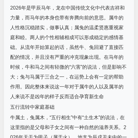
2026年是甲辰马年，龙在中国传统文化中代表吉祥和
力量，而马年的本身也带有奔腾向前的意思。属牛的
人性格沉稳踏实，做事认真；属兔的温柔贤惠重视家
庭和睦。两人的个性相辅相成可以形成稳定的感情基
础。从流年开始算起的话，虽然牛、兔回避了直接匹
配的情况，并且没有严重的冲克现象出现。在马年的
时候，牛和马之间有轻微的“六害”的说法，但是影响不
大；兔与马属于三合之一，在运势上会有一定的帮助
作用。因此整体来说这一年对于属牛的人以及属羊的
人来说不是凶年的样子反而适合孕育新生命
五行流转中家庭基础
牛属土，兔属木，“五行相生”中有“土生木”的说法，在
这里指的是父母和子女之间有一种自然的滋养关系。2
026年天干为甲子（属于火），地支为辰戌丑未中的一