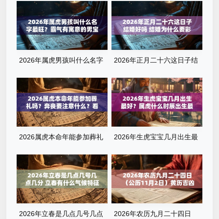
2026年属虎男孩叫什么名字
2026年正月二十六这日子结
最旺？霸气有寓意的男宝宝名
婚好吗 结婚为什么要彩礼
字清单
2026属虎本命年能参加葬礼
2026年生虎宝宝几月出生最
吗？奔丧要注意什么？看完这
好？属虎什么时辰出生最旺
篇就懂了
运？全解析来了
2026年立春是几点几号几点
2026年农历九月二十四日