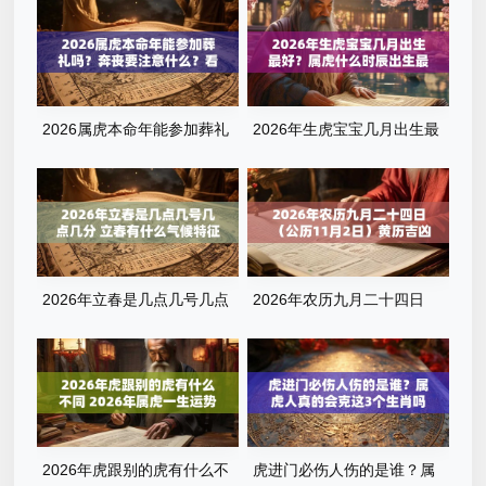
字清单
2026属虎本命年能参加葬礼
2026年生虎宝宝几月出生最
吗？奔丧要注意什么？看完这
好？属虎什么时辰出生最旺
篇就懂了
运？全解析来了
2026年立春是几点几号几点
2026年农历九月二十四日
几分 立春有什么气候特征
（公历11月2日）黄历吉凶查
询：当天几点是吉时？
2026年虎跟别的虎有什么不
虎进门必伤人伤的是谁？属