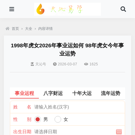
首页
›
大全
›
内容详情
1998年虎女2026年事业运如何 98年虎女今年事
业运势
天沁号
2026-03-07
1625
事业运程
八字财运
十年大运
流年运势
姓 名
性 别
男
女
出生日期