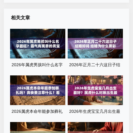
相关文章
2026年属虎男孩叫什么名字
2026年正月二十六这日子结
最旺？霸气有寓意的男宝宝名
婚好吗 结婚为什么要彩礼
字清单
2026属虎本命年能参加葬礼
2026年生虎宝宝几月出生最
吗？奔丧要注意什么？看完这
好？属虎什么时辰出生最旺
篇就懂了
运？全解析来了