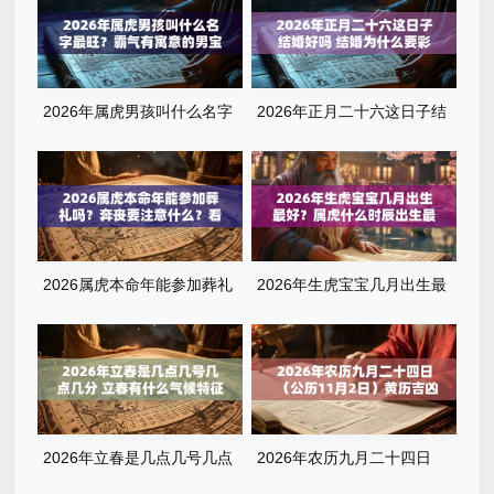
2026年属虎男孩叫什么名字
2026年正月二十六这日子结
最旺？霸气有寓意的男宝宝名
婚好吗 结婚为什么要彩礼
字清单
2026属虎本命年能参加葬礼
2026年生虎宝宝几月出生最
吗？奔丧要注意什么？看完这
好？属虎什么时辰出生最旺
篇就懂了
运？全解析来了
2026年立春是几点几号几点
2026年农历九月二十四日
几分 立春有什么气候特征
（公历11月2日）黄历吉凶查