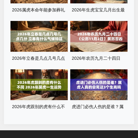
2026属虎本命年能参加葬礼
2026年生虎宝宝几月出生最
吗？奔丧要注意什么？看完这
好？属虎什么时辰出生最旺
篇就懂了
运？全解析来了
2026年立春是几点几号几点
2026年农历九月二十四日
几分 立春有什么气候特征
（公历11月2日）黄历吉凶查
询：当天几点是吉时？
2026年虎跟别的虎有什么不
虎进门必伤人伤的是谁？属
同 2026年属虎一生运势
虎人真的会克这3个生肖吗？