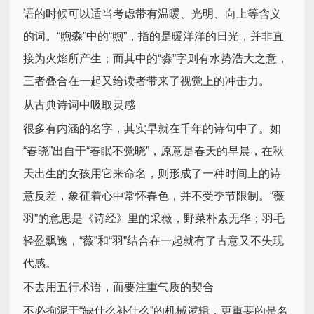
语的时候可以适当考虑带有温暖、光明、向上等含义
的词。“煦淼”中的“煦”，指的是暖洋洋的日光，并非直
接为火焰所产生；而其中的“淼”字则有水势浩大之意，
三者叠合在一起又给读者带来了视觉上的冲击力。
从古典诗词中吸取灵感
很多有内涵的名字，其实早就在千年的诗句中了。如
“春晓”出自于“春眠不觉晓”，原意是春天的早晨，在秋
天出生的女孩用它来命名，则形成了一种时间上的诗
意反差，象征着心中常怀春色，并不受季节限制。“薇
羽”的意思是《诗经》里的采薇，野菜朴素无华；羽毛
轻盈飘逸，“薇”和“羽”结合在一起就有了古意又不失现
代感。
不去用五行术语，而要注重气质的契合
不必拘泥于“缺什么补什么”的机械逻辑，更重要的是名