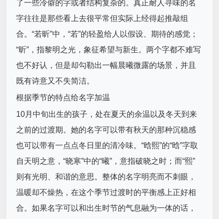
了一些冷僻的字或者结构复杂的。真正耐人寻味的名
字往往是那些看上去很平常但实际上经得起推敲组
合。“若昕”中，“若”的轻盈给人以假设、期待的感觉；
“昕”，指黎明之光，象征希望与新生。两个字都不难写
也不好认，但是却勾勒出一幅晨曦微露的场景，并且
既有诗意又不失简洁。
根据季节的特点给名字加温
10月中旬出生的孩子，处在夏天的余温以及冬天到来
之前的过渡期。她的名字可以带有秋天的那种沉稳感
也可以带有一点点冬日里的清冷味。“晗熙”的“晗”字取
自天明之意，“晓寒”中的“曦”，意指破晓之时；而“熙”
则有光明、和谐的意思。整体的名字明亮而不刺眼，
温暖却不燥热，在这个季节过渡时的平衡感上正好相
合。如果名字可以和出生时节的气息融为一体的话，