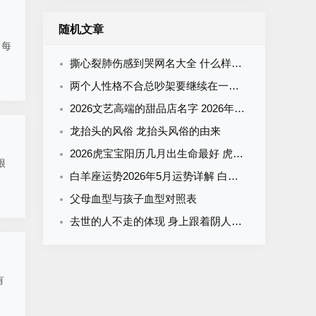
随机文章
，每
撕心裂肺伤感到哭网名大全 什么样的网名能让人撕心裂肺伤感到哭
两个人性格不合总吵架要继续在一起 性格合不来的婚姻该继续吗
2026文艺高端的甜品店名字 2026年高端甜品店该如何命名
龙抬头的风俗 龙抬头风俗的由来
2026虎宝宝阳历几月出生命最好 虎农历几月出生带财
很
白羊座运势2026年5月运势详解 白羊座2026年5月运势如何
父母血型与孩子血型对照表
去世的人不走的体现 身上跟着阴人的症状
有