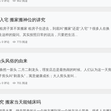
0 评论
902 阅读
入宅 搬家搬神位的讲究
租房子算不算搬家 租房子住进去，到底叫“搬家”还是“入宅”？很多人在换
这样的疑问。其实按照日常的说法，只要把生活...
0 评论
773 阅读
抬头风俗的由来
：焕然一新头 二月二剃龙头，理发店总是最热闹的时候。人们认为这一天
剪头叫“剃喜头”，寓意健康成长；大人剪头发叫...
0 评论
701 阅读
究 搬家当天能铺床吗
都是大事，绝非简单的从一个地方搬到另一个地方这么简单。很多人在搬