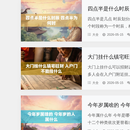
四点半是什么时辰
四点半是几点 时辰划
个时段称为一个时辰，相
大全
2026-05-15
大门挂什么镇宅旺
大门上挂什么可以招财
多人会在入户门附近挂上
大全
2026-05-15
今年岁属啥的 今
今年属什么年 今年是哪
十二个种类依次更替着出