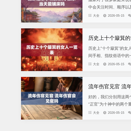
中会关注时间、顺序以及
大全
2026-05-15
历史上十个簸箕的
历史上“十个簸箕”的女
间手相、指纹俗语中的一
大全
2026-05-15
流年伤官见官 流
好的，我们分别用这两个
“正官”为十神中的两个
大全
2026-05-15