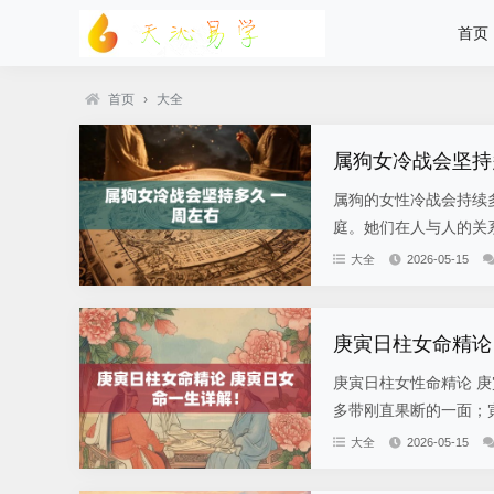
首页
首页
›
大全
属狗女冷战会坚持
属狗的女性冷战会持续
庭。她们在人与人的关系
大全
2026-05-15
庚寅日柱女命精论
庚寅日柱女性命精论 
多带刚直果断的一面；寅
大全
2026-05-15