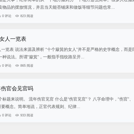
物品的摆放情况，并且当天能否铺床和做饭等细节问题也常...
0 评论
823 阅读
女人一览表
人一览表 说法来源及辨析 “十个簸箕的女人”并不是严格的史学概念，而是
种说法。所谓“簸箕”，一般指手指纹路呈开...
0 评论
865 阅读
年伤官会见官吗
标题来说明。 流年伤官见官 什么是“伤官见官”？ 八字命理中，“伤官”、
重要概念。简单地说，正官代表规则、纪律...
0 评论
933 阅读