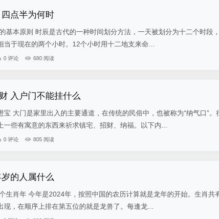
 四点半为何时
分的基本原则 时辰是古代的一种时间划分方法，一天被划分为十二个时段
当于现在的两个小时。12个小时用十二地支来命...
0 评论
680 阅读
财 入户门不能挂什么
进宝 大门是家里出入的主要通道，在传统的民俗中，也被称为“纳气口”。
一些有寓意的东西来祈求镇宅、招财、纳福。以下内...
0 评论
805 阅读
年岁的人属什么
个生肖年 今年是2024年，按照中国的农历计算就是龙年的开始。生肖共
现，在顺序上排在第五位的就是龙兽了。每逢龙...