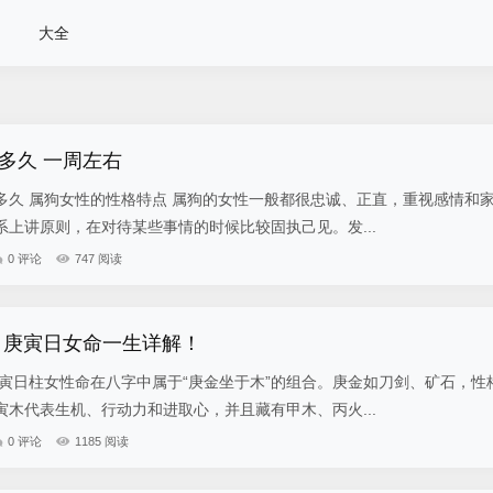
大全
多久 一周左右
多久 属狗女性的性格特点 属狗的女性一般都很忠诚、正直，重视感情和
上讲原则，在对待某些事情的时候比较固执己见。发...
0 评论
747 阅读
 庚寅日女命一生详解！
庚寅日柱女性命在八字中属于“庚金坐于木”的组合。庚金如刀剑、矿石，性
木代表生机、行动力和进取心，并且藏有甲木、丙火...
0 评论
1185 阅读