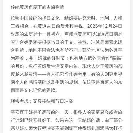
传统黄历角度下的吉凶判断
按照中国传统的择日文化，结婚要讲究天时、地利、人和
三者相合，在黄道吉日前后尤其重视。2026年12月24日
对应的农历是十一月初六。查阅老黄历可以知道该日期是
否适合嫁娶还要根据当日的干支、神煞、冲煞等因素来综
合判断，地区不同看法也有所不同：部分地区认为冬月至
为寒冷，并非婚嫁的好时节；也有地方把冬天看作“藏福”
的月份，象征着婚后生活安定内敛。现代人对于黄历的态
度越来越灵活——有人把它当作参考用，有的人则更重视
两个人的感情基础以及生活的规划。传统不是束缚人的东
西而是文化记忆的延续。
现实考虑：宾客接待和节日冲突
平安夜正好是圣诞节前的一天，很多人的家庭聚会或者旅
行计划已经安排好了。如果在这一天结婚的话，由于部分
亲朋好友因为行程冲突不能到场而使得婚礼圆满感大打折