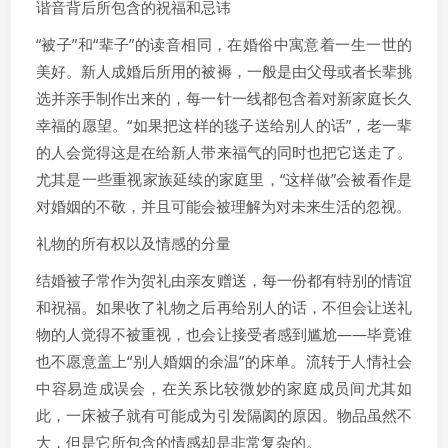
谐音背后所包含的祝福和忌讳
“被子”和“辈子”的读音相同，在婚俗中寓意着一生一世的
美好。新人成婚后所用的被褥，一般是由父母或者长辈挑
选并亲手制作出来的，每一针一线都包含着对新家庭长久
幸福的愿望。“如果把这样的毯子送给别人的话”，老一辈
的人会觉得这是在给新人带来福气的同时也把它送走了。
尤其是一些重视家族延续的家庭里，“这样做”会被看作是
对婚姻的不敬，并且可能会被理解为对未来生活的忽视。
礼物的所有权以及情感的分量
结婚被子常作为贺礼由亲友赠送，每一份都有特别的情谊
和祝福。如果收了礼物之后再给别人的话，不但会让送礼
物的人觉得不被重视，也会让接受者感到尴尬——毕竟谁
也不愿意盖上“别人婚姻的余温”的床单。流转于人情社会
中容易造成误会，在关系比较微妙的家庭成员间尤其如
此，一床被子就有可能成为引发隔阂的原因。物品虽然不
大，但是它所包含的情感却是非常复杂的。