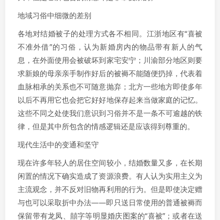
地域习俗中细微的差别
各地对结婚被子的处理方式各不相同。江浙地区有“喜被
不准外借”的习俗，认为新婚房内的物品带有新人的气
息，在外面使用会被破坏到家宅安宁；川渝部分地区则要
求新娘的母亲亲手制作好后的被褥不能随便扔掉，代表着
血脉相承的关系也不可随意抛弃；北方一些地方即使多年
以后不再用它也会把它好好地保存起来当做家庭的记忆。
这些不同之处使我们意识到习俗并不是一条不可逾越的铁
律，但是其中所包含的情感逻辑还是应该得到尊重的。
现代生活中的变通和坚守
现在许多年轻人的居住空间较小，结婚数量又多，在长期
闲置的情况下确实造成了资源浪费。有人认为实用主义为
主流观念，并不反对旧物再利用的行为。但是即使决定赠
与也可以采取折中办法——即只送日常使用的普通被褥而
保留带有龙凤、囍字等明显婚庆图案的“喜被”；或者在送