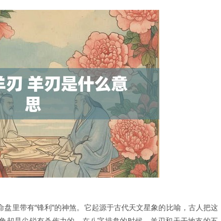
命盘里带有“锋利”的神煞。它起源于古代天文星象的比喻，古人把这
角却是尖锐有杀伤力的。在八字排盘的时候，羊刃和天干地支的五