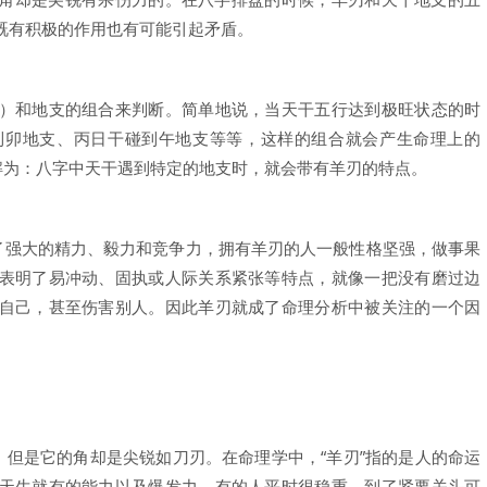
既有积极的作用也有可能引起矛盾。
）和地支的组合来判断。简单地说，当天干五行达到极旺状态的时
到卯地支、丙日干碰到午地支等等，这样的组合就会产生命理上的
解为：八字中天干遇到特定的地支时，就会带有羊刃的特点。
表了强大的精力、毅力和竞争力，拥有羊刃的人一般性格坚强，做事果
表明了易冲动、固执或人际关系紧张等特点，就像一把没有磨过边
自己，甚至伤害别人。因此羊刃就成了命理分析中被关注的一个因
，但是它的角却是尖锐如刀刃。在命理学中，“羊刃”指的是人的命运
天生就有的能力以及爆发力。有的人平时很稳重，到了紧要关头可