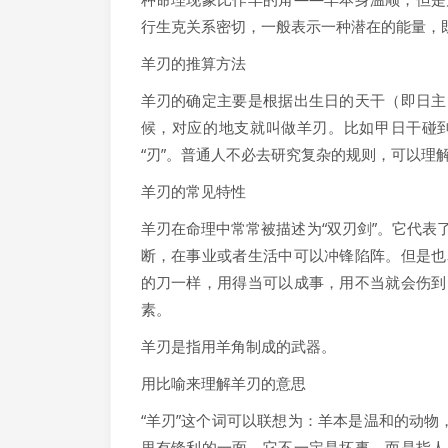
行生克关系密切，一般表示一种潜在的能量，
羊刃的推算方法
羊刃的确定主要是根据出生日的天干（即日主
候，对应的地支就叫做羊刃。比如甲日干碰
“刃”。普通人不必去研究复杂的规则，可以理
羊刃的常见特性
羊刃在命理中常常被描述为“双刃剑”。它代
断，在事业或者生活中可以冲锋陷阵。但是也
的刀一样，用得当可以成事，用不当就会伤到
素。
羊刃是指用羊角制成的武器。
用比喻来理解羊刃的意思
“羊刃”这个词可以联想为：羊本是温和的动物
里有锋利的一面。它不一定是坏事，而是指人