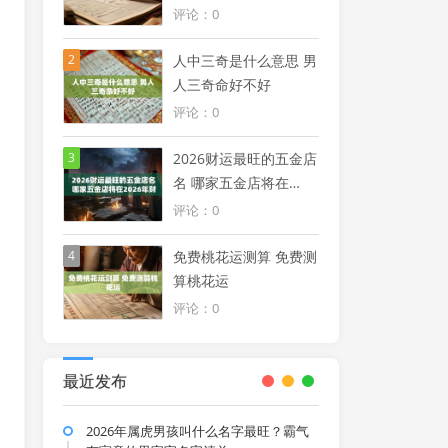
年生肖最吉月份
评论：0
2
人中三奇是什么意思 男
人三奇命好不好
评论：0
3
2026财运最旺的五金店
名 哪家五金店将在
2026年财运最旺
评论：0
4
免费桃花运测算 免费测
算桃花运
评论：0
最近发布
2026年属虎男孩叫什么名字最旺？霸气