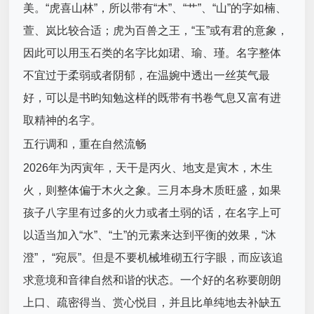
美。“虎喜山林”，所以带有“木”、“艹”、“山”的字如楠、
萱、岚比较合适；虎为百兽之王，“玉”或有君的意象，
因此可以用玉石类的名字比如珺、瑜、瑾。名字整体
不宜过于柔弱或者阴郁，在温婉中透出一丝英气最
好，可以是书昀知勉这样的既带有书卷气息又富有进
取精神的名字。
五行调和，重在自然流畅
2026年为丙寅年，天干是丙火、地支是寅木，木生
火，则整体偏于木火之象。三月本身木质旺盛，如果
孩子八字里有过多的火力或者土弱的话，在名字上可
以适当加入“水”、“土”的元素来达到平衡的效果，“沐
澄”， “宛辰”。但是不要机械堆砌五行字眼，而应该追
求意境和音律自然和谐的状态。一个好的名称要朗朗
上口、疏密得当、赏心悦目，并且比单纯地去补缺五