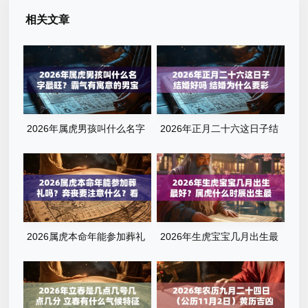
相关文章
2026年属虎男孩叫什么名字
2026年正月二十六这日子结
最旺？霸气有寓意的男宝宝名
婚好吗 结婚为什么要彩礼
字清单
2026属虎本命年能参加葬礼
2026年生虎宝宝几月出生最
吗？奔丧要注意什么？看完这
好？属虎什么时辰出生最旺
篇就懂了
运？全解析来了