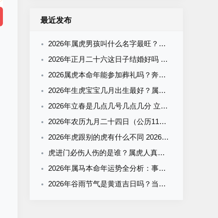
最近发布
2026年属虎男孩叫什么名字最旺？霸气有寓意的男宝宝名字清单
2026年正月二十六这日子结婚好吗 结婚为什么要彩礼
2026属虎本命年能参加葬礼吗？奔丧要注意什么？看完这篇就懂了
2026年生虎宝宝几月出生最好？属虎什么时辰出生最旺运？全解析来了
2026年立春是几点几号几点几分 立春有什么气候特征
2026年农历九月二十四日（公历11月2日）黄历吉凶查询：当天几点是吉时？
2026年虎跟别的虎有什么不同 2026年属虎一生运势
虎进门必伤人伤的是谁？属虎人真的会克这3个生肖吗？
2026年属马本命年运势全分析：事业财运感情走势+幸运方向与禁忌
2026年谷雨节气是黄道吉日吗？当天宜忌+吉时一览