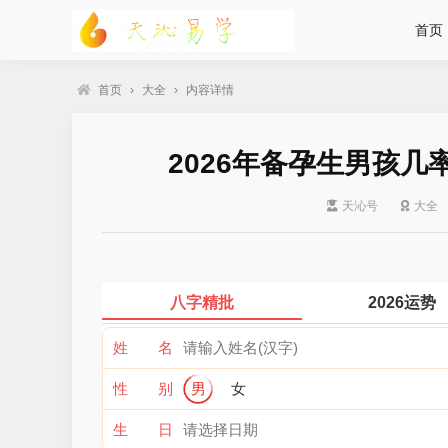
首页
首页
›
大全
›
内容详情
2026年备孕生男孩几
天沁号
大全
八字精批
2026运势
姓 名
性 别
男
女
生 日