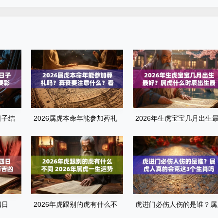
日子结
2026属虎本命年能参加葬礼
2026年生虎宝宝几月出生
礼
吗？奔丧要注意什么？看完这
好？属虎什么时辰出生最旺
篇就懂了
运？全解析来了
四日
2026年虎跟别的虎有什么不
虎进门必伤人伤的是谁？属