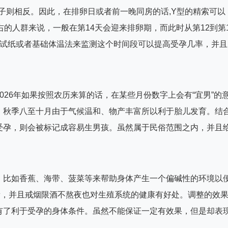
子则相反。因此，在排卵日或者前一晚同房的话,Y型的精索可以
右的人群来说，一般在第14天会迎来排卵期，而此时从第12到第
卵试纸或者基础体温法来监测这个时间段可以提高受孕几率，并且
026年如果按照农历来算的话，在某些月份数字上会有“宜男”的
；秋季八至十月由于气候温和、物产丰富所以利于胎儿发育。结
受孕，则会被标记成容易生男孩。虽然属于民俗范围之内，并且
，比如香蕉、海带、菠菜等来帮助身体产生一个偏碱性的环境以
量，并且戒烟限酒不熬夜也对生殖系统的健康有好处。调整的效
有了利于受孕的身体条件。虽然不能保证一定有效果，但是却表