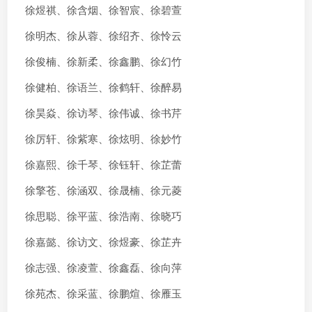
徐煜祺、徐含烟、徐智宸、徐碧萱
徐明杰、徐从蓉、徐绍齐、徐怜云
徐俊楠、徐新柔、徐鑫鹏、徐幻竹
徐健柏、徐语兰、徐鹤轩、徐醉易
徐昊焱、徐访琴、徐伟诚、徐书芹
徐厉轩、徐紫寒、徐炫明、徐妙竹
徐嘉熙、徐千琴、徐钰轩、徐芷蕾
徐擎苍、徐涵双、徐晟楠、徐元菱
徐思聪、徐平蓝、徐浩南、徐晓巧
徐嘉懿、徐访文、徐煜豪、徐芷卉
徐志强、徐凌萱、徐鑫磊、徐向萍
徐苑杰、徐采蓝、徐鹏煊、徐雁玉