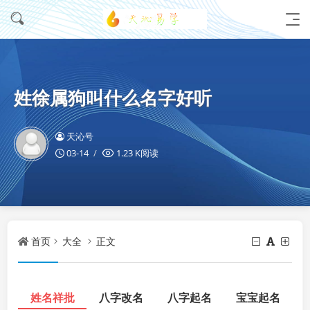
姓徐属狗叫什么名字好听
天沁号
03-14
1.23 K阅读
首页
大全
正文
姓名祥批
八字改名
八字起名
宝宝起名