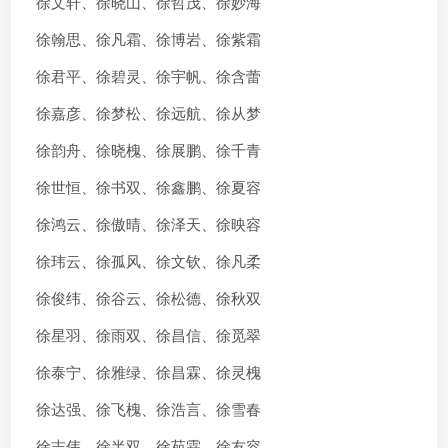
徐文轩、徐晓山、徐哲茂、徐妙海
徐翰思、徐凡霜、徐博岩、徐紫霜
徐君平、徐碧灵、徐宇帆、徐含蕾
徐嘉彦、徐梦松、徐远航、徐从梦
徐韵舟、徐晓槐、徐展鹏、徐千青
徐世恒、徐书双、徐鑫鹏、徐夏容
徐鸿云、徐傲晴、徐泽天、徐映容
徐玮云、徐孤风、徐文钦、徐凡柔
徐俊纬、徐谷云、徐松德、徐秋双
徐星羽、徐雨双、徐昌信、徐觅翠
徐泰宁、徐雅绿、徐昌霖、徐灵槐
徐达强、徐飞槐、徐浩言、徐雪春
徐志伟、徐半双、徐苑霖、徐友容