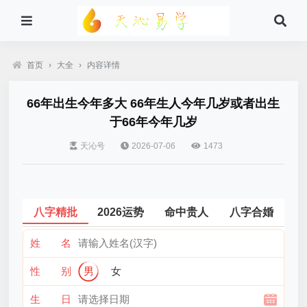
首页
›
大全
›
内容详情
66年出生今年多大 66年生人今年几岁或者出生
于66年今年几岁
天沁号
2026-07-06
1473
八字精批
2026运势
命中贵人
八字合婚
姓 名
性 别
男
女
生 日