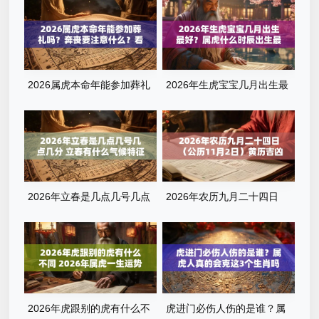
字清单
2026属虎本命年能参加葬礼
2026年生虎宝宝几月出生最
吗？奔丧要注意什么？看完这
好？属虎什么时辰出生最旺
篇就懂了
运？全解析来了
2026年立春是几点几号几点
2026年农历九月二十四日
几分 立春有什么气候特征
（公历11月2日）黄历吉凶查
询：当天几点是吉时？
2026年虎跟别的虎有什么不
虎进门必伤人伤的是谁？属