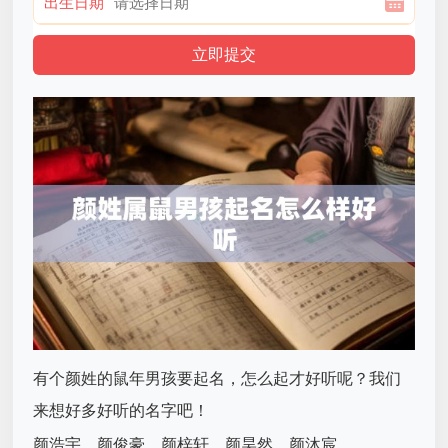
出生日期
有个颜姓的鼠年男孩要起名，怎么起才好听呢？我们
来想好多好听的名字吧！
颜浩宇、颜俊豪、颜梓轩、颜昊然、颜沐宸