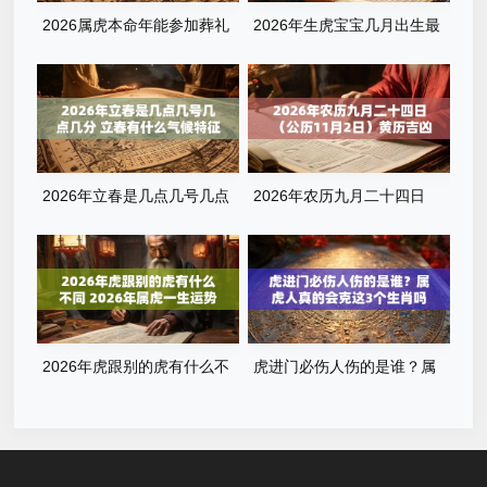
2026属虎本命年能参加葬礼
2026年生虎宝宝几月出生最
吗？奔丧要注意什么？看完这
好？属虎什么时辰出生最旺
篇就懂了
运？全解析来了
2026年立春是几点几号几点
2026年农历九月二十四日
几分 立春有什么气候特征
（公历11月2日）黄历吉凶查
询：当天几点是吉时？
2026年虎跟别的虎有什么不
虎进门必伤人伤的是谁？属
同 2026年属虎一生运势
虎人真的会克这3个生肖吗？