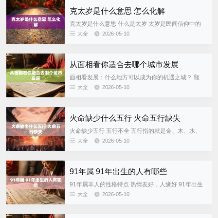
克太岁是什么意思 怎么化解
克太岁是什么意思 什么是太岁 太岁是民间信仰中的
一种神祇，代表着每年轮值的星辰之力。在传统文化
大全
2026-05-10
里，太岁被看作掌管人间吉凶祸福的神灵，每年都有
一位对应着的太岁...
从面相看你适合去哪个城市发展
面相看发展：什么地方可以成为你的机遇之城？ 额
头：智慧型城市更合你的口味 额头高而饱满：你逻辑
大全
2026-05-10
清楚，适合去科技或者教育发达的城市，比如北京、
上海这些地方机会...
火命缺少什么五行 火命五行缺失
火命缺少五行 五行不全 五行指的就是金、木、水、
火、土这五种元素，在传统的命理学里，每个人的生
大全
2026-05-10
辰八字都有对应的五行分布。如果一个元素在八字中
完全不存在的话，...
91年属 91年出生的人有哪些
91年属羊人的性格特点 热情友好，人缘好 91年出生
属羊的人一般性格比较温和，待人也十分和善。他们
大全
2026-05-10
就像草原上的绵羊一样，不喜欢发生冲突，习惯用柔
和的方式来解...