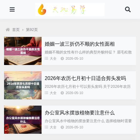
首页
›
第92页
婚姻一波三折仍不顺的女性面相
婚姻不顺的女性有什么样的典型外貌特征？ 眉毛松散
或者断开 眉毛在面相中代表感情、人际关系。如果眉
大全
2026-05-10
毛稀疏、散乱不齐，或者中间有断裂或疤痕的话，则
说明情感之路会...
2026年农历七月初十日适合剪头发吗
2026年农历七月初十可以剪头发吗 关于2026年农历
七月初十是否可以剪头发，人们除了想知道一个简单
大全
2026-05-10
的对错之外，并不满足于这样的答案。对于这一天的
寓意、民间说...
办公室风水摆放植物要注意什么
办公室风水中植物的摆放要注意什么 选择植物时需要
注意什么 根据办公室的光照条件来选择植物 办公室
大全
2026-05-10
光线好时可以选绿萝、虎皮兰等喜光植物；光线不好
时则适合养富...