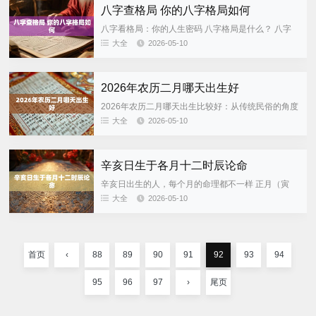
八字查格局 你的八字格局如何
八字看格局：你的人生密码 八字格局是什么？ 八字
格局就是人生中出生年月日时的天干地支所构成的生
大全
2026-05-10
命“代码”。格局决定一个人的性格底色以及人生的全
局走向，就像游...
2026年农历二月哪天出生好
2026年农历二月哪天出生比较好：从传统民俗的角度
来分析 小标题一：2026年农历二月的时间和特点
大全
2026-05-10
2026年农历二月从公历3月18日到4月15日，属于春
季...
辛亥日生于各月十二时辰论命
辛亥日出生的人，每个月的命理都不一样 正月（寅
月）：财旺身弱需要帮助 辛亥日出生在正月，寅木当
大全
2026-05-10
令，木气旺盛。辛金好比珠宝，木就好比装珠宝的盒
子。因为盒子很大...
首页
‹
88
89
90
91
92
93
94
95
96
97
›
尾页