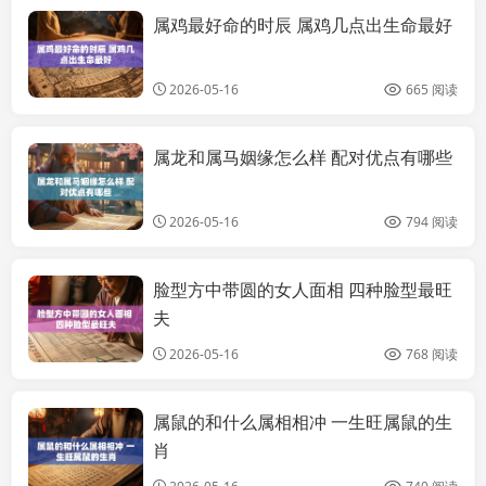
属鸡最好命的时辰 属鸡几点出生命最好
大全
2026-05-16
665 阅读
属龙和属马姻缘怎么样 配对优点有哪些
大全
2026-05-16
794 阅读
脸型方中带圆的女人面相 四种脸型最旺
大全
夫
2026-05-16
768 阅读
属鼠的和什么属相相冲 一生旺属鼠的生
大全
肖