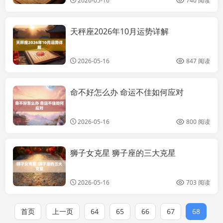
2026-05-16
740 阅读
天秤座2026年10月运势详解
大全
2026-05-16
847 阅读
命不好怎么办 命运不佳如何应对
大全
2026-05-16
800 阅读
狮子女克星 狮子座的三大克星
大全
2026-05-16
703 阅读
首页
上一页
64
65
66
67
68