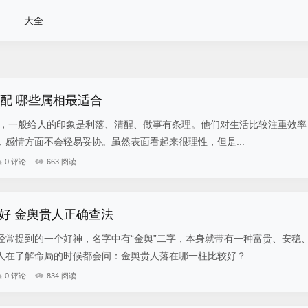
大全
婚配 哪些属相最适合
男性，一般给人的印象是利落、清醒、做事有条理。他们对生活比较注重效率
感情方面不会轻易妥协。虽然表面看起来很理性，但是...
0 评论
663 阅读
好 金舆贵人正确查法
经常提到的一个好神，名字中有“金舆”二字，本身就带有一种富贵、安稳
在了解命局的时候都会问：金舆贵人落在哪一柱比较好？...
0 评论
834 阅读