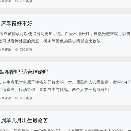
0 评论
786 阅读
 床靠窗好不好
 床靠窗摆放可以使得房间更加明亮。白天不用开灯，自然光进来就可以省
可以看到外面的天空、树木等景色的话心情就会比较放...
0 评论
720 阅读
姻相配吗 适合结婚吗
，在生肖配对中属于性格差异较大的一对。属鼠的人心思细密，做事小心
情直爽、行动力强，喜欢自由与挑战。两个人在一起既有相...
0 评论
893 阅读
 属羊几月出生最命苦
”的说法，其实这只是一个传统的说法，并不能真正地影响一个人的命运。