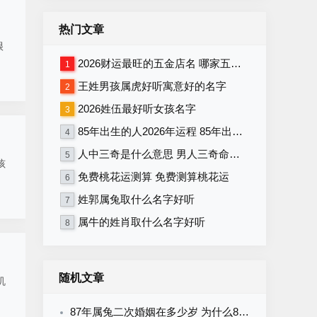
热门文章
很
2026财运最旺的五金店名 哪家五金店将在2026年财运最旺
1
王姓男孩属虎好听寓意好的名字
2
2026姓伍最好听女孩名字
3
85年出生的人2026年运程 85年出生者2026年运势如何
4
人中三奇是什么意思 男人三奇命好不好
5
孩
免费桃花运测算 免费测算桃花运
6
姓郭属兔取什么名字好听
7
属牛的姓肖取什么名字好听
8
随机文章
机
87年属兔二次婚姻在多少岁 为什么87年属兔的婚姻不顺