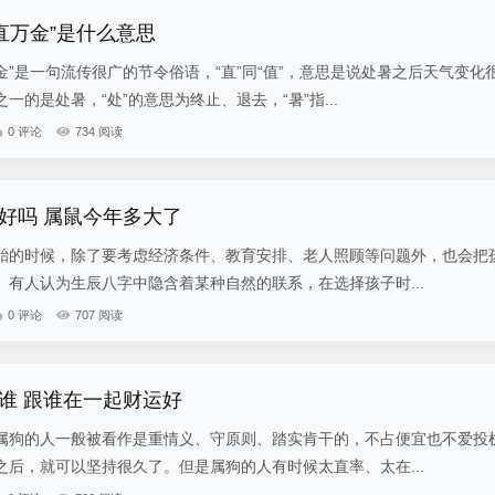
直万金”是什么意思
”是一句流传很广的节令俗语，“直”同“值”，意思是说处暑之后天气变化
一的是处暑，“处”的意思为终止、退去，“暑”指...
0 评论
734 阅读
好吗 属鼠今年多大了
胎的时候，除了要考虑经济条件、教育安排、老人照顾等问题外，也会把
有人认为生辰八字中隐含着某种自然的联系，在选择孩子时...
0 评论
707 阅读
谁 跟谁在一起财运好
属狗的人一般被看作是重情义、守原则、踏实肯干的，不占便宜也不爱投
后，就可以坚持很久了。但是属狗的人有时候太直率、太在...