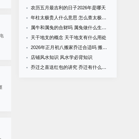
农历五月最吉利的日子2026年是哪天
年柱太极贵人什么意思 怎么查太极贵人
属牛和属兔的合财吗 属兔做什么生意好
电
天干地支的概念 天干地支有什么用处
2026年正月初八搬家乔迁合适吗 搬家净宅最简单的方法
店铺风水知识 风水学必背知识
乔迁之喜送红包的讲究 乔迁有什么规矩
谨
一