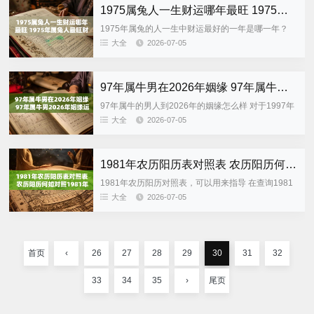
1975属兔人一生财运哪年最旺 1975年属兔人最旺财运在哪年
1975年属兔的人一生中财运最好的一年是哪一年？
1975年的属兔子人最旺的财气在什么时候 按照传统
大全
2026-07-05
的生肖命理学，1975年出生的人属于乙卯兔，在性格
上比较敏...
97年属牛男在2026年姻缘 97年属牛男2026年姻缘运如何
97年属牛的男人到2026年的姻缘怎么样 对于1997年
出生的属牛男而言，2026年是感情上既有机会又有可
大全
2026-07-05
能遇到考验的一年。从传统的生肖运势来看，丙午年
的“午...
1981年农历阳历表对照表 农历阳历何如对照1981年表可指导
1981年农历阳历对照表，可以用来指导 在查询1981
年生日、节日、生肖以及老黄历或者家谱资料的时
大全
2026-07-05
候，经常会遇到一个很常见的问题：1981年的农历和
阳历来怎么...
首页
‹
26
27
28
29
30
31
32
33
34
35
›
尾页