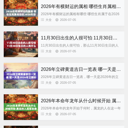
2026年有横财运的属相 哪些生肖属相能在2026年获得横财运
2026年有横财运的属相有哪些 哪些生肖属于在2026
年能获得横财运 进入2026年，流年开始于丙午马
大全
2026-07-05
年，此时太阳位于午位，在五行中属于火行。总体来
说这一年气...
11月30日出生的人很可怕 11月30日生日的人有什么可怕之处
11月30日出生的人很可怕，那么11月30日生日的人
有什么可怕的呢？ 说到“11月30日出生的人很可怕”，
大全
2026-07-05
很多人第一反应会觉得这句话有点夸张。这里的“可
怕”并...
2026年立碑黄道吉日一览表 哪一天是2026年立碑的黄道吉日
2026年立碑黄道吉日一览表，哪一天是2026年的立
碑黄道吉日 立碑是祭祖、修坟中非常重要的一个环
大全
2026-07-05
节，它既体现了对祖先的尊敬之情，又反映了家族对
于慎终追远的一...
2026年本命年龙年从什么时候开始 属龙的人龙年本命年运势如何
2026年本命年的龙年开始于何时，属龙的人在这一年
里运势如何 很多人在搜索“2026年本命年的龙年开始
大全
2026-07-05
于哪一天，属龙的人的龙年运势怎样”时，常常把时间
与生肖之...