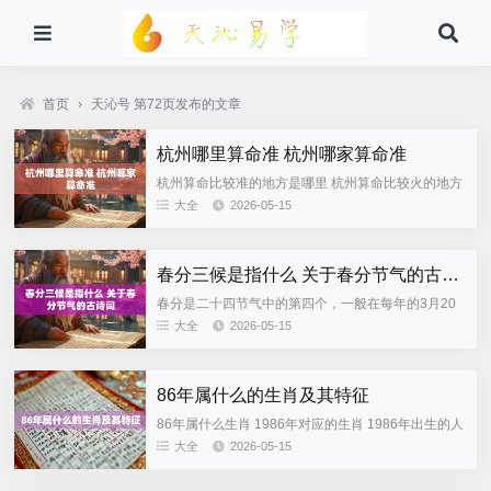
首页
›
天沁号 第72页发布的文章
杭州哪里算命准 杭州哪家算命准
杭州算命比较准的地方是哪里 杭州算命比较火的地方
在杭州，算命比较集中的地方有灵隐寺周边、河坊
大全
2026-05-15
街、吴山广场附近以及一些老社区旁的小巷。这些地
方经常会有老师傅...
春分三候是指什么 关于春分节气的古诗词
春分是二十四节气中的第四个，一般在每年的3月20
日或21日前后。此时太阳几乎直射赤道，白昼与黑夜
大全
2026-05-15
的时间相差不大，因此称作“春分”。到了春季的时候
天气就会变暖一些...
86年属什么的生肖及其特征
86年属什么生肖 1986年对应的生肖 1986年出生的人
一般被称作属虎。按照中国传统的生肖纪年法，1986
大全
2026-05-15
年是丙寅年，“寅”对应的生肖就是虎。人们常说19...