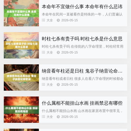
本命年不宜做什么事 本命年有什么忌讳
本命年在民间一直被看作是特殊的一年，人们普遍认
为这一年运气容易变化无常，在工作和生活中应该更
大全
2026-05-15
加小心谨慎。虽然这些说法带有传统的习俗、民风民
俗，并没有绝对的科学依...
时柱七杀有贵子吗 时柱七杀是什么意思
时柱七杀有贵子吗 在传统的八字命理里，时柱经常用
来看一个人的晚年、子女、下属、学生以及人生后半
大全
2026-05-15
段的发展。七杀属于十神之一，具有压力感竞争性冲
劲权威等含义。“看...
纳音看年柱还是日柱 鬼谷子纳音论命歌诀
纳音看年柱或者日柱 很多人在看八字命理的时候都会
遇到“纳音”的问题。比如甲子乙丑海中金、丙寅丁卯
大全
2026-05-15
炉中火、戊辰己巳大林木等等，这些都是六十甲子的
纳音。很多新手最...
什么属相不能挂山水画 挂画禁忌有哪些
什么属相不能挂山水画 山水画在家居布置中很常见，
人们喜欢用山的稳重、水的灵动来营造出一种宁静雅
大全
2026-05-15
致的感觉。传统的民俗观念认为挂山水画是有讲究
的，尤其是有些人会问...