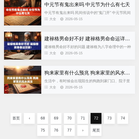
中元节有鬼出来吗 中元节为什么有七天
中元节有鬼出来吗 民间传说中的“鬼门开” 中元节民间
又叫鬼节，七月半的时候就有“鬼门开”的说法。农历
大全
2026-05-15
七月初一左右，尤其是接近中元节的时候，老人常常
会告诉晚辈...
建禄格男命好不好 建禄格男命命运详解！
建禄格男命好不好的问题 建禄格为八字命理中的一种
格局，一般指日主在月令上得禄，则表明自身力量较
大全
2026-05-15
强、做事有主意且能行动，并重视实际利益。男性的
命局如果是建禄格的...
狗来家里有什么预兆 狗来家里的风水说法
生活中，有时候会出现陌生的狗跑到家门口、院子里
面的情况，并且一直不肯走开。人们常常会问，这会
大全
2026-05-15
不会有什么预兆。从现实的角度来看，狗可能是迷
路、找食物、躲雨或者是被...
首页
‹
68
69
70
71
72
73
74
75
76
77
›
尾页