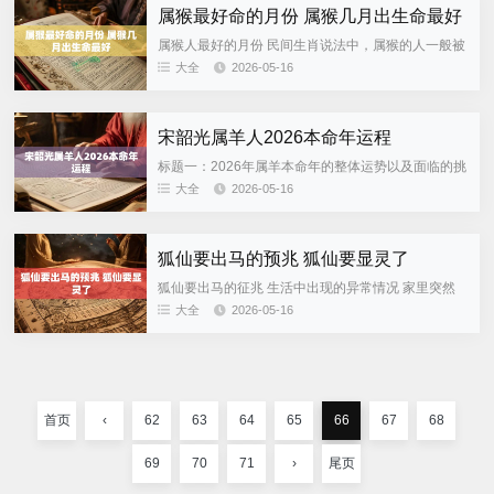
属猴最好命的月份 属猴几月出生命最好
属猴人最好的月份 民间生肖说法中，属猴的人一般被
看作聪明、机灵、反应快，并且做事有点子头儿，也
大全
2026-05-16
懂得抓住机会。不同月份出生的属猴人性格和运势会
有所不同。“最好命...
宋韶光属羊人2026本命年运程
标题一：2026年属羊本命年的整体运势以及面临的挑
战 小标题一：本命年是怎么回事？ 本命年就是遇到
大全
2026-05-16
自己生肖的那一年，比如属羊的人在2026年正好是羊
年。民间...
狐仙要出马的预兆 狐仙要显灵了
狐仙要出马的征兆 生活中出现的异常情况 家里突然
出现一些无法解释的小事。东西明明放在桌上，转眼
大全
2026-05-16
间就找不到了几天之后又出现在显眼的地方；晚上经
常能听到细微的声...
首页
‹
62
63
64
65
66
67
68
69
70
71
›
尾页