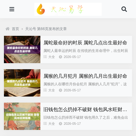
首页
›
天沁号 第66页发布的文章
属蛇最命好的时辰 属蛇几点出生最好命
属蛇人最幸运的时辰 在传统的生肖命理中，出生时辰
常常被看作是影响一个人的性格、运势以及人生发展
大全
2026-05-17
的重要因素。属蛇的人通常被认为比较聪明冷静有想
法做事很有条理性。...
属猴的几月犯月 属猴的几月出生最好命
属猴的人在哪些月份会犯月 属猴的人几月“犯月”，这
个说法主要是民间生肖命理中的内容，并不是固定不
大全
2026-05-17
变的标准答案。各地、各老人口传的口诀会有所不
同，因此在读这些内...
旧钱包怎么扔掉不破财 钱包风水旺财指南
旧钱包怎么扔掉而不破财 钱包用久了之后，难免会出
现掉皮、破损、拉链不好使、边角开裂等问题。很多
大全
2026-05-17
人认为钱包是用来装钱的，不能随便扔出去会带来不
好的运气。处理好旧...