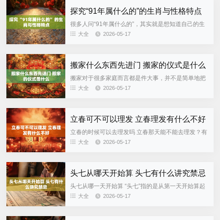
探究“91年属什么的”的生肖与性格特点
很多人问“91年属什么的”，其实就是想知道自己的生
肖，顺便了解一下这个生肖在传统说法中性格的特
大全
2026-05-17
点。按照中国传统的十二生肖算法，一般是以农历新
年的开始为分界点，并...
搬家什么东西先进门 搬家的仪式是什么
搬家对于很多家庭而言都是件大事，并不是简单地把
家里的东西从旧房子搬到新房子那么简单。很多人在
大全
2026-05-17
搬家公司的人来的时候讲究“先进门的东西”，还有一
些简单的仪式，主要是...
立春可不可以理发 立春理发有什么不好
立春的时候可以去理发吗 立春那天能不能去理发？有
人认为这一天剪头发不吉利，也有人说只是普通的日
大全
2026-05-17
子，并没有什么特别的规定。到底听传统说法还是按
照自己的习惯来呢？...
头七从哪天开始算 头七有什么讲究禁忌
头七从哪一天开始算 “头七”指的是从第一天开始算起
的第七天，也就是逝者去世后第七天。 “头七”是民间
大全
2026-05-17
丧葬习俗中的一种说法，指人去世后第七天。按照传
统的观念，...